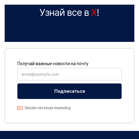
Узнай все в
X
!