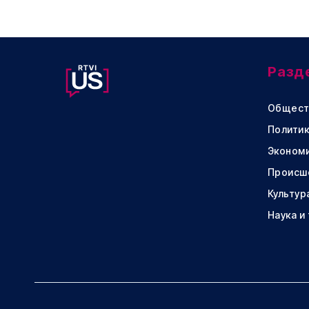
Разд
Общест
Политик
Эконом
Происш
Культур
Наука и