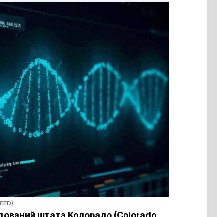
DEED)
ований штата Колорадо (Colorado