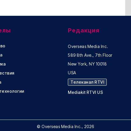
елы
Редакция
во
Overseas Media Inc.
а
589 8th Ave., 7th Floor
ика
New York, NY 10018
USA
ествия
а
Телеканал RTVI
 технологии
Mediakit RTVI US
© Overseas Media Inc., 2026