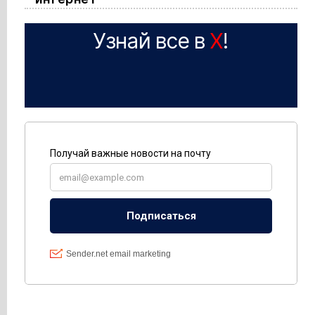
Узнай все в
X
!