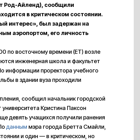
ат Род-Айленд), сообщили
аходится в критическом состоянии.
ый интерес», был задержан на
ным аэропортом, его личность
00 по восточному времени (ET) возле
гаются инженерная школа и факультет
. По информации проректора учебного
льбы в здании вуза проходили
упления, сообщил начальник городской
 университета Кристина Паксон
 Еще девять учащихся получили ранения
 По
данным
мэра города Бретта Смайли,
тоянии и один — в критическом, но