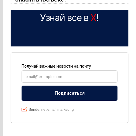
Узнай все в
X
!