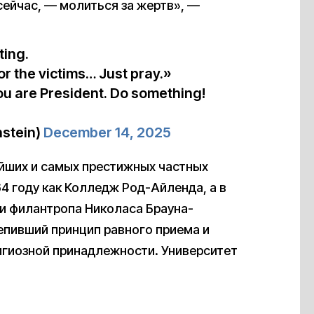
сейчас, — молиться за жертв», —
ting.
for the victims… Just pray.»
You are President. Do something!
stein)
December 14, 2025
ейших и самых престижных частных
4 году как Колледж Род-Айленда, а в
 и филантропа Николаса Брауна-
епивший принцип равного приема и
игиозной принадлежности. Университет