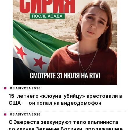
08 АВГУСТА 2026
15-летнего «клоуна-убийцу» арестовали в
США — он попал на видеодомофон
08 АВГУСТА 2026
С Эвереста эвакуируют тело альпиниста
по кличке Зеленые Ботинки, пролежавшее