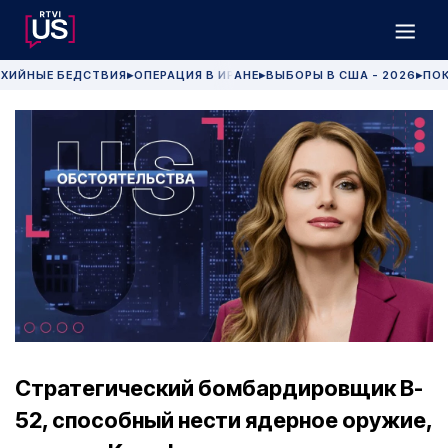
ХИЙНЫЕ БЕДСТВИЯ
ОПЕРАЦИЯ В ИРАНЕ
ВЫБОРЫ В США - 2026
ПОК
▶
▶
▶
Стратегический бомбардировщик B-
52, способный нести ядерное оружие,