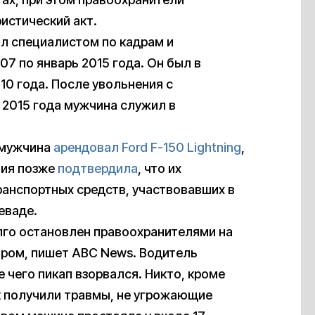
истический акт.
ил специалистом по кадрам и
7 по январь 2015 года. Он был в
10 года. После увольнения с
 2015 года мужчина служил в
 мужчина
арендовал Ford F-150 Lightning
,
ния позже
подтвердила
, что их
анспортных средств, участвовавших в
еваде.
го остановлен правоохранителями на
утром, пишет ABC News. Водитель
е чего пикап взорвался. Никто, кроме
к получили травмы, не угрожающие