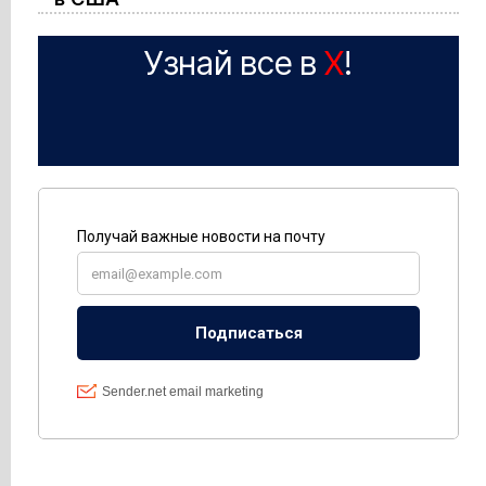
Узнай все в
X
!