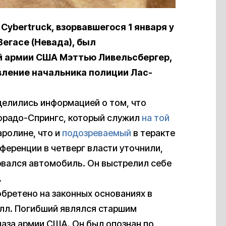
Cybertruck, взорвавшегося 1 января у
-Вегасе (Невада), был
 армии США Мэттью Ливельсбергер,
вление начальника полиции Лас-
делились информацией о том, что
орадо-Спрингс, который служил
на той
аролине, что и
подозреваемый
в теракте
нференции в четверг власти уточнили,
орвался автомобиль. Он выстрелил себе
.
обретено на законных основаниях в
илл. Погибший являлся старшим
аза армии США. Он был опознан по