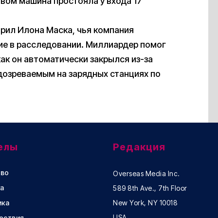
вом машина простояла у входа 17
рил Илона Маска, чья компания
тие в расследовании. Миллиардер помог
ак он автоматически закрылся из-за
дозреваемым на зарядных станциях по
елы
Редакция
во
Overseas Media Inc.
а
589 8th Ave., 7th Floor
ика
New York, NY 10018
USA
ествия