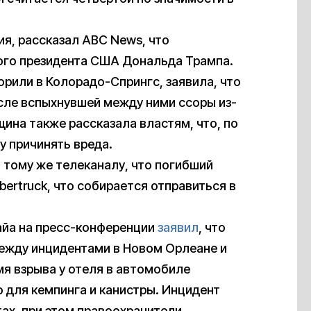
я, рассказал ABC News, что
ого президента США Дональда Трампа.
орили в Колорадо-Спрингс, заявила, что
сле вспыхнувшей между ними ссоры из-
ина также рассказала властям, что, по
у причинять вреда.
 тому же телеканалу, что погибший
bertruck, что собирается отправиться в
айа на пресс-конференции
заявил
, что
между инцидентами в Новом Орлеане и
мя взрыва у отеля в автомобиле
 для кемпинга и канистры. Инцидент
ах, при этом правоохранители