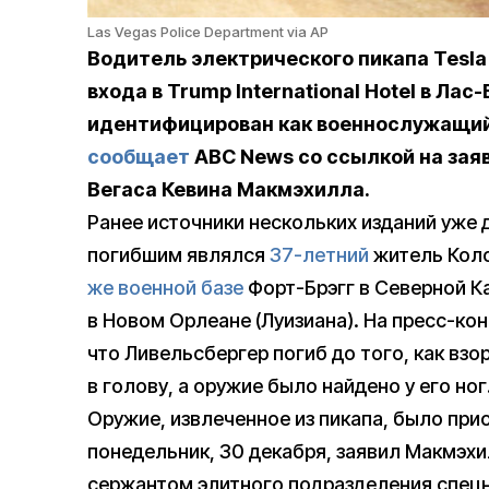
Las Vegas Police Department via AP
Водитель электрического пикапа Tesla 
входа в Trump International Hotel в Лас
идентифицирован как военнослужащий
сообщает
ABC News со ссылкой на зая
Вегаса Кевина Макмэхилла.
Ранее источники нескольких изданий уже 
погибшим являлся
37-летний
житель Кол
же военной базе
Форт-Брэгг в Северной К
в Новом Орлеане (Луизиана). На пресс-ко
что Ливельсбергер погиб до того, как вз
в голову, а оружие было найдено у его ног
Оружие, извлеченное из пикапа, было при
понедельник, 30 декабря, заявил Макмэх
сержантом элитного подразделения спецн