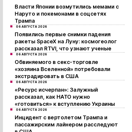
Власти Японии возмутились мемами с
Наруто и покемонами в соцсетях
Трампа
06 АВГУСТА 2026
Появились первые снимки падения
ракеты SpaceX на Луну: космогеолог
рассказал RTVI, что узнают ученые
06 АВГУСТА 2026
Обвиняемого в секс-торговле
«хозяина Вселенной» потребовали
экстрадировать в США
06 АВГУСТА 2026
«Ресурс исчерпан»: Залужный
рассказал, как НАТО нужно
«готовиться» к вступлению Украины
06 АВГУСТА 2026
Инцидент с вертолетом Трампа и
пассажирским лайнером расследуют
в США