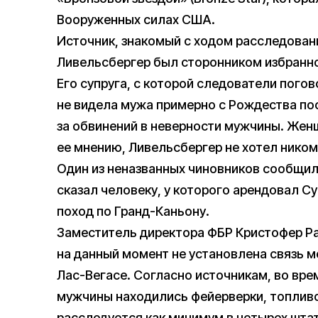
Вооруженных силах США.
Источник, знакомый с ходом расследовани
Ливельсбергер был сторонником избранн
Его супруга, с которой следователи погов
не видела мужа примерно с Рождества по
за обвинений в неверности мужчины. Женщ
ее мнению, Ливельсбергер не хотел ником
Один из неназванных чиновников сообщил
сказал человеку, у которого арендовал Cy
поход по Гранд-Каньону.
Заместитель директора ФБР Кристофер Р
на данный момент не установлена связь 
Лас-Вегасе. Согласно источникам, во вре
мужчины находились фейерверки, топливо
расследуется как минимум в четырех штат