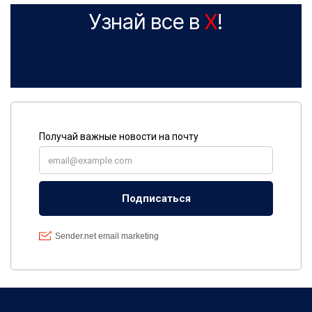
Узнай все в
X
!