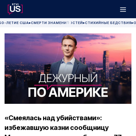
50-ЛЕТИЕ США
СМЕРТИ ЗНАМЕНИТОСТЕЙ
СТИХИЙНЫЕ БЕДСТВИЯ
О
▶
▶
▶
«Смеялась над убийствами»:
избежавшую казни сообщницу