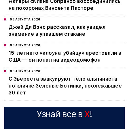
Актеры «Клана Сопрано» воссоединились
на похоронах Винсента Пасторе
08 АВГУСТА 2026
Джей Ди Вэнс рассказал, как увидел
знамение в упавшем стакане
08 АВГУСТА 2026
15-летнего «клоуна-убийцу» арестовали в
США — он попал на видеодомофон
08 АВГУСТА 2026
С Эвереста эвакуируют тело альпиниста
по кличке Зеленые Ботинки, пролежавшее
30 лет
Узнай все в
X
!