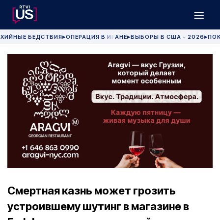
ХИЙНЫЕ БЕДСТВИЯ
ОПЕРАЦИЯ В ИРАНЕ
ВЫБОРЫ В США - 2026
ПОК
▶
▶
▶
Смертная казнь может грозить
устроившему шутинг в магазине в