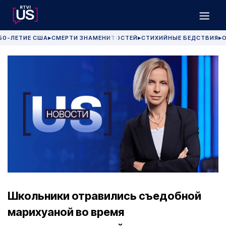
50-ЛЕТИЕ США
СМЕРТИ ЗНАМЕНИТОСТЕЙ
СТИХИЙНЫЕ БЕДСТВИЯ
О
▶
▶
▶
Школьники отравились съедобной
марихуаной во время