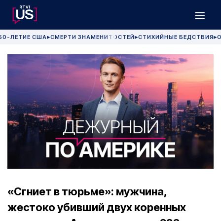
50-ЛЕТИЕ США
СМЕРТИ ЗНАМЕНИТОСТЕЙ
СТИХИЙНЫЕ БЕДСТВИЯ
О
▶
▶
▶
«Сгниет в тюрьме»: мужчина,
жестоко убивший двух коренных