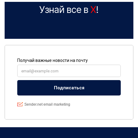
Узнай все в
X
!