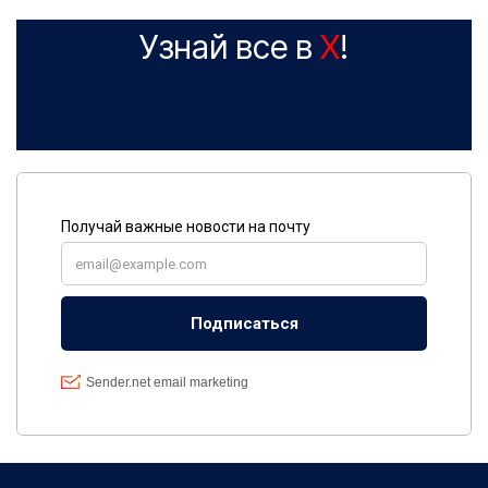
Узнай все в
X
!