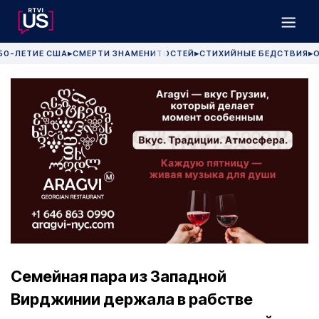
50-ЛЕТИЕ США
СМЕРТИ ЗНАМЕНИТОСТЕЙ
СТИХИЙНЫЕ БЕДСТВИЯ
О
▶
▶
▶
Семейная пара из Западной
Вирджинии держала в рабстве