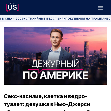
 В США - 2026
СТИХИЙНЫЕ БЕДСТВИЯ
ПОКУШЕНИЯ НА ТРАМПА
ВС
▶
▶
▶
Секс-насилие, клетка и ведро-
туалет: девушка в Нью-Джерси