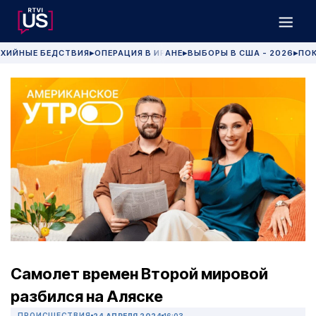
ХИЙНЫЕ БЕДСТВИЯ
ОПЕРАЦИЯ В ИРАНЕ
ВЫБОРЫ В США - 2026
ПОК
▶
▶
▶
Самолет времен Второй мировой
разбился на Аляске
ПРОИСШЕСТВИЯ
24 АПРЕЛЯ 2024
16:03