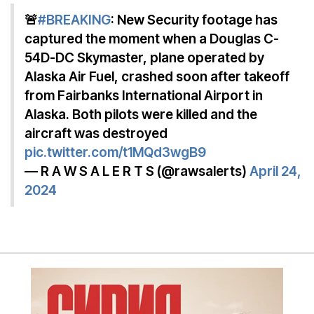
🚨
#BREAKING
: New Security footage has
captured the moment when a Douglas C-
54D-DC Skymaster, plane operated by
Alaska Air Fuel, crashed soon after takeoff
from Fairbanks International Airport in
Alaska. Both pilots were killed and the
aircraft was destroyed
pic.twitter.com/t1MQd3wgB9
— R A W S A L E R T S (@rawsalerts)
April 24,
2024