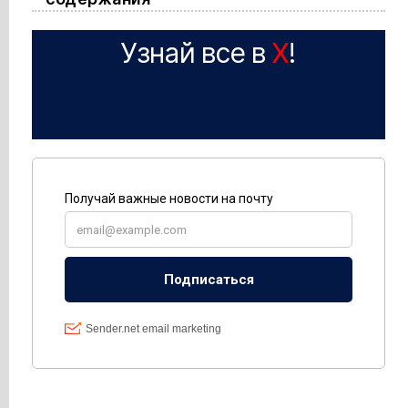
Узнай все в
X
!