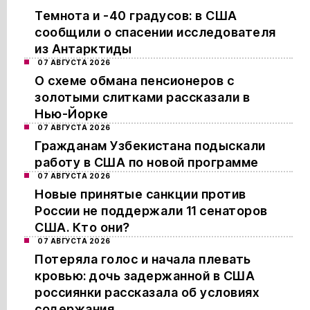
Темнота и -40 градусов: в США
сообщили о спасении исследователя
из Антарктиды
07 АВГУСТА 2026
О схеме обмана пенсионеров с
золотыми слитками рассказали в
Нью-Йорке
07 АВГУСТА 2026
Гражданам Узбекистана подыскали
работу в США по новой программе
07 АВГУСТА 2026
Новые принятые санкции против
России не поддержали 11 сенаторов
США. Кто они?
07 АВГУСТА 2026
Потеряла голос и начала плевать
кровью: дочь задержанной в США
россиянки рассказала об условиях
содержания