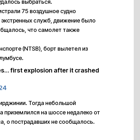
 удалось выбраться.
истрали 75 воздушное судно
и экстренных служб, движение было
общалось, что самолет также
нспорте (NTSB), борт вылетел из
лумбусе.
s… first explosion after it crashed
024
ирджинии. Тогда небольшой
а приземлился на шоссе недалеко от
а, о пострадавших не сообщалось.