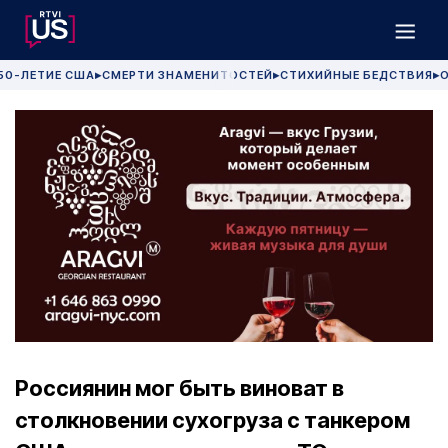
50-ЛЕТИЕ США
СМЕРТИ ЗНАМЕНИТОСТЕЙ
СТИХИЙНЫЕ БЕДСТВИЯ
О
▶
▶
▶
Россиянин мог быть виноват в
столкновении сухогруза с танкером