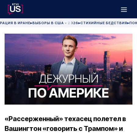
РАЦИЯ В ИРАНЕ
ВЫБОРЫ В США - 2026
СТИХИЙНЫЕ БЕДСТВИЯ
ПОК
▶
▶
▶
«Рассерженный» техасец полетел в
Вашингтон «говорить с Трампом» и