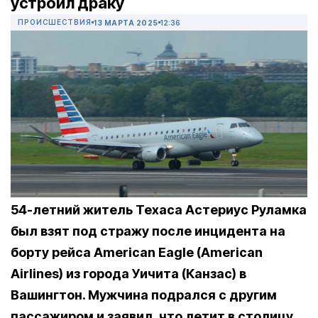
устроил драку
ПРОИСШЕСТВИЯ
13 МАРТА 2025
12:36
54-летний житель Техаса Астериус Руламка
был взят под стражу после инцидента на
борту рейса American Eagle (American
Airlines) из города Уичита (Канзас) в
Вашингтон. Мужчина подрался с другим
пассажиром и заявил, что летит в столицу