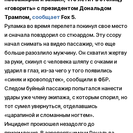
«говорить» с президентом Дональдом
Трампом,
сообщает
Fox 5.
Руламка во время перелета покинул свое место
и сначала повздорил со стюардом. Эту ссору
начал снимать на видео пассажир, что еще
больше разозлило мужчину. Он схватил жертву
за руки, скинул с человека шляпу с очками и
ударил в глаз, из-за чего у того появились
«синяк и кровоподтек», сообщили в ФБР.
Следом буйный пассажир попытался нанести
удары уже члену экипажа, с которым спорил, но
тот сумел увернуться, отделавшись
«царапиной и сломанным ногтем».
Инцидент произошел незадолго до
приземления. В аэропорту имени Рональда