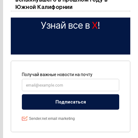
Южной Калифорнии
Узнай все в
X
!