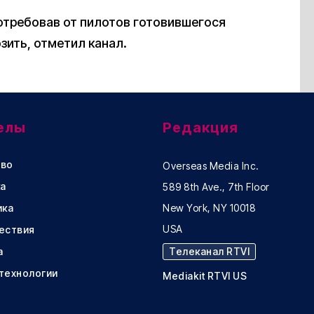
отребовав от пилотов готовившегося
зить, отметил канал.
елы
Редакция
во
Overseas Media Inc.
а
589 8th Ave., 7th Floor
ика
New York, NY 10018
USA
ествия
а
Телеканал RTVI
 технологии
Mediakit RTVI US