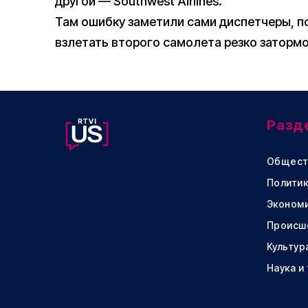
другой — Southwest Airlines.
Там ошибку заметили сами диспетчеры, п
взлетать второго самолета резко затормо
Разд
Общест
Политик
Эконом
Происш
Культур
Наука и