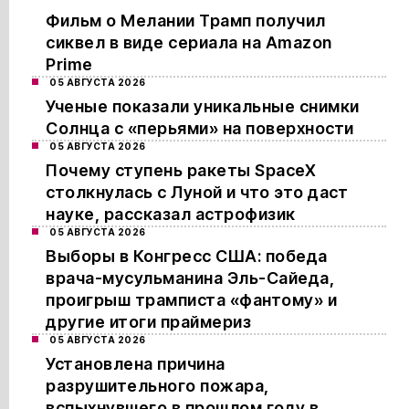
Фильм о Мелании Трамп получил
сиквел в виде сериала на Amazon
Prime
05 АВГУСТА 2026
Ученые показали уникальные снимки
Солнца с «перьями» на поверхности
05 АВГУСТА 2026
Почему ступень ракеты SpaceX
столкнулась с Луной и что это даст
науке, рассказал астрофизик
05 АВГУСТА 2026
Выборы в Конгресс США: победа
врача-мусульманина Эль-Сайеда,
проигрыш трамписта «фантому» и
другие итоги праймериз
05 АВГУСТА 2026
Установлена причина
разрушительного пожара,
вспыхнувшего в прошлом году в