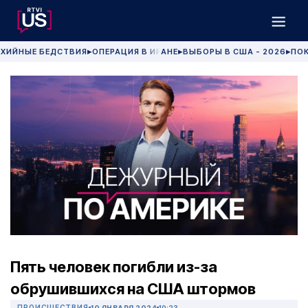
ХИЙНЫЕ БЕДСТВИЯ
ОПЕРАЦИЯ В ИРАНЕ
ВЫБОРЫ В США - 2026
ПОК
▶
▶
▶
Пять человек погибли из-за
обрушившихся на США штормов
ПРОИСШЕСТВИЯ
10 ЯНВАРЯ 2024
10:23