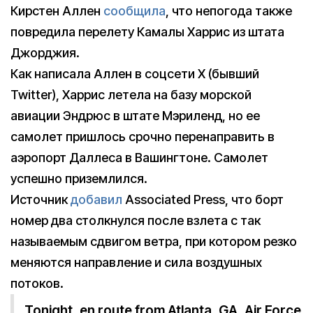
Кирстен Аллен
сообщила
, что непогода также
повредила перелету Камалы Харрис из штата
Джорджия.
Как написала Аллен в соцсети X (бывший
Twitter), Харрис летела на базу морской
авиации Эндрюс в штате Мэриленд, но ее
самолет пришлось срочно перенаправить в
аэропорт Даллеса в Вашингтоне. Самолет
успешно приземлился.
Источник
добавил
Associated Press, что борт
номер два столкнулся после взлета с так
называемым сдвигом ветра, при котором резко
меняются направление и сила воздушных
потоков.
Tonight, en route from Atlanta, GA, Air Force