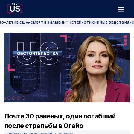
50-ЛЕТИЕ США
СМЕРТИ ЗНАМЕНИТОСТЕЙ
СТИХИЙНЫЕ БЕДСТВИЯ
О
▶
▶
▶
Почти 30 раненых, один погибший
после стрельбы в Огайо
ПРОИСШЕСТВИЯ
02 ИЮНЯ 2024
07:43