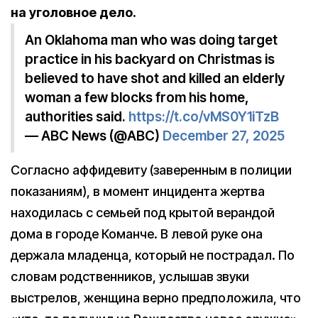
на уголовное дело.
An Oklahoma man who was doing target
practice in his backyard on Christmas is
believed to have shot and killed an elderly
woman a few blocks from his home,
authorities said.
https://t.co/vMS0Y1iTzB
— ABC News (@ABC)
December 27, 2025
Согласно аффидевиту (заверенным в полиции
показаниям), в момент инцидента жертва
находилась с семьей под крытой верандой
дома в городе Команче. В левой руке она
держала младенца, который не пострадал. По
словам родственников, услышав звуки
выстрелов, женщина верно предположила, что