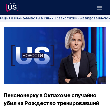
РАЦИЯ В ИРАНЕ
ВЫБОРЫ В США - 2026
СТИХИЙНЫЕ БЕДСТВИЯ
ПОК
▶
▶
▶
Пенсионерку в Оклахоме случайно
убил на Рождество тренировавший