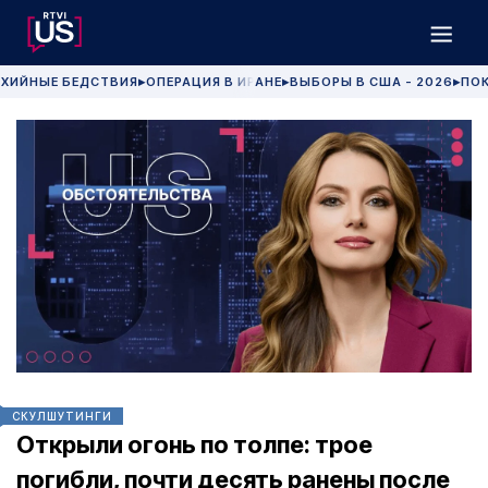
ХИЙНЫЕ БЕДСТВИЯ
ОПЕРАЦИЯ В ИРАНЕ
ВЫБОРЫ В США - 2026
ПОК
▶
▶
▶
СКУЛШУТИНГИ
Открыли огонь по толпе: трое
погибли, почти десять ранены после