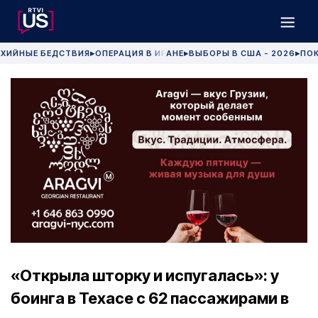
ХИЙНЫЕ БЕДСТВИЯ
ОПЕРАЦИЯ В ИРАНЕ
ВЫБОРЫ В США - 2026
ПОК
▶
▶
▶
«Открыла шторку и испугалась»: у
боинга в Техасе c 62 пассажирами в