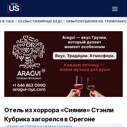
 В США - 2026
СТИХИЙНЫЕ БЕДСТВИЯ
ПОКУШЕНИЯ НА ТРАМПА
ВС
▶
▶
▶
Отель из хоррора «Сияние» Стэнли
Кубрика загорелся в Орегоне
ПРОИСШЕСТВИЯ
20 АПРЕЛЯ 2024
11:18