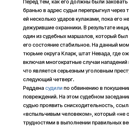
Перед тем, как его должны были заковать
бранью в адрес судьи перепрыгнул через т
ей несколько ударов кулаками, пока его н
дежурившие охранники. В результате инцид
один из судебных маршалов, который был
его состояние стабильное. На данный мо
тюрьме округа Кларк, штат Невада, где о
включая многократные случаи нападений 
что является серьезным уголовным прест
следующий четверг.
Реддена
судили
по обвинению в покушении
повреждений. На этом судебном заседании
судью проявить снисходительность, ссыла
«вспыльчивым человеком», который «не о
трудностями в выполнении правильных ве