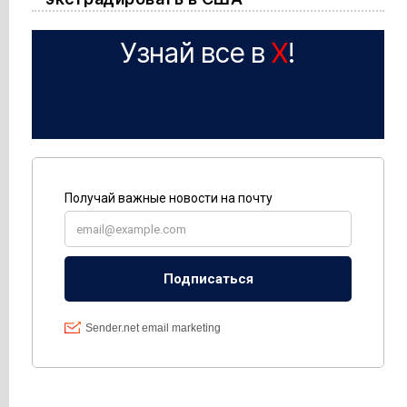
Узнай все в
X
!