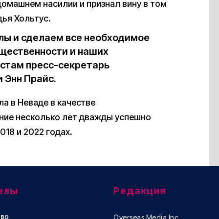
домашнем насилии и признал вину в том
дья Хольтус.
лы и сделаем все необходимое
бщественности и наших
стам пресс-секретарь
 Энн Прайс.
ла в Неваде в качестве
дние несколько лет дважды успешно
018 и 2022 годах.
елы
Редакция
во
Overseas Media Inc.