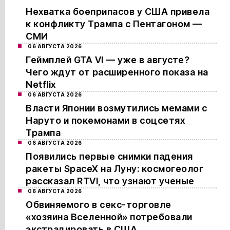
Нехватка боеприпасов у США привела
к конфликту Трампа с Пентагоном —
СМИ
06 АВГУСТА 2026
Геймплей GTA VI — уже в августе?
Чего ждут от расширенного показа на
Netflix
06 АВГУСТА 2026
Власти Японии возмутились мемами с
Наруто и покемонами в соцсетях
Трампа
06 АВГУСТА 2026
Появились первые снимки падения
ракеты SpaceX на Луну: космогеолог
рассказал RTVI, что узнают ученые
06 АВГУСТА 2026
Обвиняемого в секс-торговле
«хозяина Вселенной» потребовали
экстрадировать в США