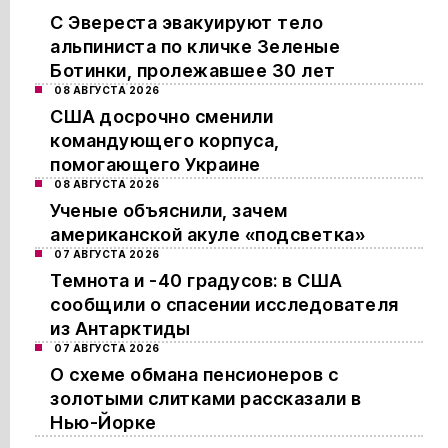
С Эвереста эвакуируют тело
альпиниста по кличке Зеленые
Ботинки, пролежавшее 30 лет
08 АВГУСТА 2026
США досрочно сменили
командующего корпуса,
помогающего Украине
08 АВГУСТА 2026
Ученые объяснили, зачем
американской акуле «подсветка»
07 АВГУСТА 2026
Темнота и -40 градусов: в США
сообщили о спасении исследователя
из Антарктиды
07 АВГУСТА 2026
О схеме обмана пенсионеров с
золотыми слитками рассказали в
Нью-Йорке