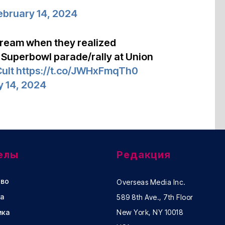
ebruary 14, 2024
tream when they realized
 Superbowl parade/rally at Union
ult
https://t.co/JWHxFmqTh0
y 14, 2024
елы
Редакция
во
Overseas Media Inc.
а
589 8th Ave., 7th Floor
ика
New York, NY 10018