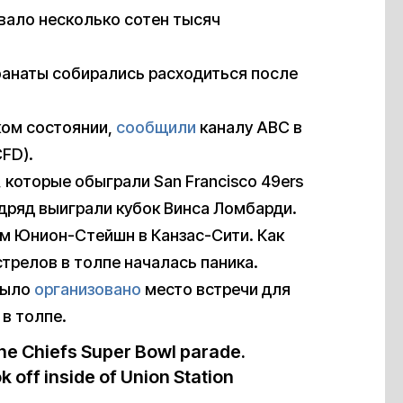
вало несколько сотен тысяч
фанаты собирались расходиться после
ком состоянии,
сообщили
каналу ABC в
FD).
, которые обыграли San Francisco 49ers
дряд выиграли кубок Винса Ломбарди.
м Юнион-Стейшн в Канзас-Сити. Как
трелов в толпе началась паника.
 было
организовано
место встречи для
 в толпе.
the Chiefs Super Bowl parade.
k off inside of Union Station