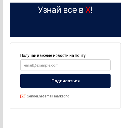
Узнай все в
X
!