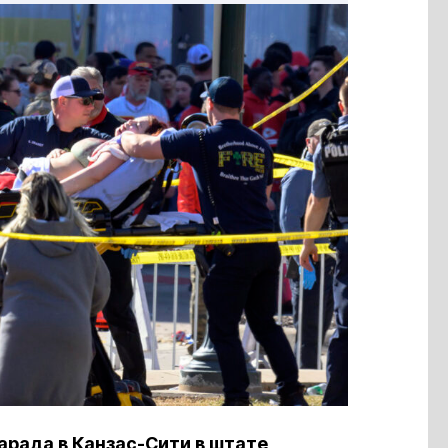
арада в Канзас-Сити в штате