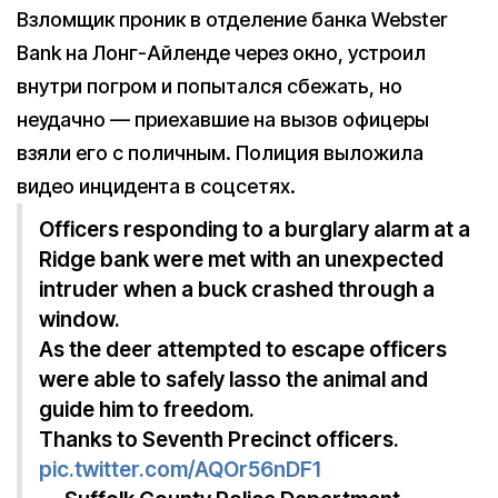
Взломщик проник в отделение банка Webster
Bank на Лонг-Айленде через окно, устроил
внутри погром и попытался сбежать, но
неудачно — приехавшие на вызов офицеры
взяли его с поличным. Полиция выложила
видео инцидента в соцсетях.
Officers responding to a burglary alarm at a
Ridge bank were met with an unexpected
intruder when a buck crashed through a
window.
As the deer attempted to escape officers
were able to safely lasso the animal and
guide him to freedom.
Thanks to Seventh Precinct officers.
pic.twitter.com/AQOr56nDF1