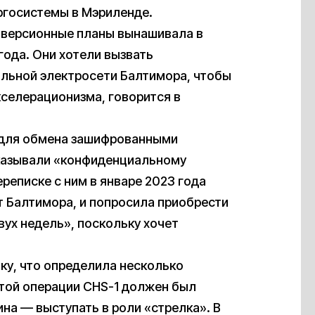
ргосистемы в Мэриленде.
диверсионные планы вынашивала в
года. Они хотели вызвать
альной электросети Балтимора, чтобы
кселерационизма, говорится в
для обмена зашифрованными
сказывали «конфиденциальному
ереписке с ним в январе 2023 года
т Балтимора, и попросила приобрести
вух недель», поскольку хочет
у, что определила несколько
этой операции CHS-1 должен был
ина — выступать в роли «стрелка». В