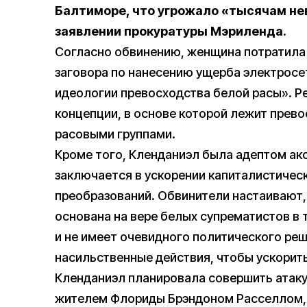
Балтиморе, что угрожало «тысячам не
заявлении прокуратуры Мэриленда.
Согласно обвинению, женщина потратила 
заговора по нанесению ущерба электросе
идеологии превосходства белой расы». Р
концепции, в основе которой лежит прев
расовыми группами.
Кроме того, Кленданиэл была адептом ак
заключается в ускорении капиталистичес
преобразований. Обвинители настаивают,
основана на вере белых супрематистов в 
и не имеет очевидного политического ре
насильственные действия, чтобы ускорить
Кленданиэл планировала совершить атаку
жителем Флориды Брэндоном Расселлом, 