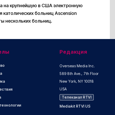
ака на крупнейшую в США электронную
 католических больниц Ascension
ты нескольких больниц.
елы
Редакция
во
Overseas Media Inc.
а
589 8th Ave., 7th Floor
ика
New York, NY 10018
USA
ествия
а
Телеканал RTVI
 технологии
Mediakit RTVI US