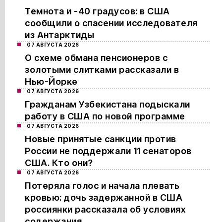
Темнота и -40 градусов: в США
сообщили о спасении исследователя
из Антарктиды
07 АВГУСТА 2026
О схеме обмана пенсионеров с
золотыми слитками рассказали в
Нью-Йорке
07 АВГУСТА 2026
Гражданам Узбекистана подыскали
работу в США по новой программе
07 АВГУСТА 2026
Новые принятые санкции против
России не поддержали 11 сенаторов
США. Кто они?
07 АВГУСТА 2026
Потеряла голос и начала плевать
кровью: дочь задержанной в США
россиянки рассказала об условиях
содержания