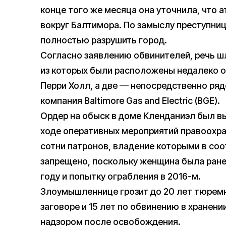
конце того же месяца она уточнила, что а
вокруг Балтимора. По замыслу преступни
полностью разрушить город.
Согласно заявлению обвинителей, речь шл
из которых были расположены недалеко о
Перри Холл, а две — непосредственно ря
компания Baltimore Gas and Electric (BGE).
Ордер на обыск в доме Кленданиэл был вы
ходе оперативных мероприятий правоохра
сотни патронов, владение которыми в со
запрещено, поскольку женщина была ранее
году и попытку ограбления в 2016-м.
Злоумышленнице грозит до 20 лет тюрем
заговоре и 15 лет по обвинению в хране
надзором после освобождения.