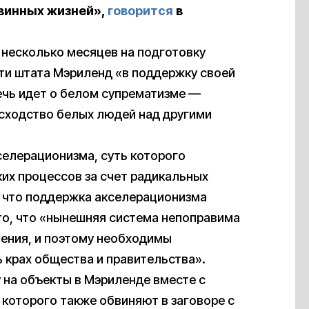
винных жизней»,
говорится
в
несколько месяцев на подготовку
ти штата Мэриленд «в поддержку своей
ечь идет о белом супрематизме —
осходство белых людей над другими
селерационизма, суть которого
ких процессов за счет радикальных
 что поддержка акселерационизма
то, что «нынешняя система непоправима
шения, и поэтому необходимы
 крах общества и правительства».
 на объекты в Мэриленде вместе с
которого также обвиняют в заговоре с