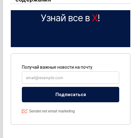
Узнай все в
X
!