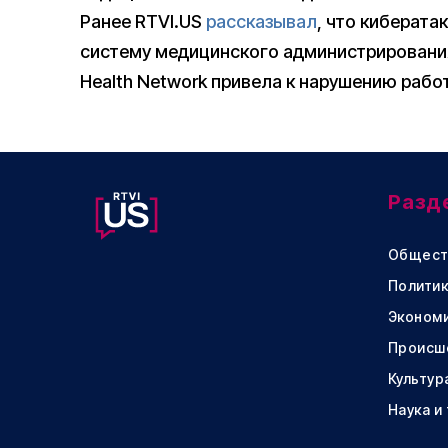
Ранее RTVI.US
рассказывал
, что киберат
систему медицинского администрирования
Health Network привела к нарушению рабо
Разд
Общест
Политик
Эконом
Происш
Культур
Наука и