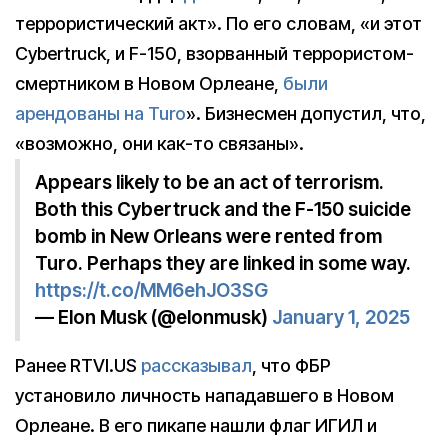
террористический акт». По его словам, «и этот
Cybertruck, и F-150, взорванный террористом-
смертником в Новом Орлеане,
были
арендованы на Turo
». Бизнесмен допустил, что,
«возможно, они как-то связаны».
Appears likely to be an act of terrorism.
Both this Cybertruck and the F-150 suicide
bomb in New Orleans were rented from
Turo. Perhaps they are linked in some way.
https://t.co/MM6ehJO3SG
— Elon Musk (@elonmusk)
January 1, 2025
Ранее RTVI.US
рассказывал
, что ФБР
установило личность нападавшего в Новом
Орлеане. В его пикапе нашли флаг ИГИЛ и