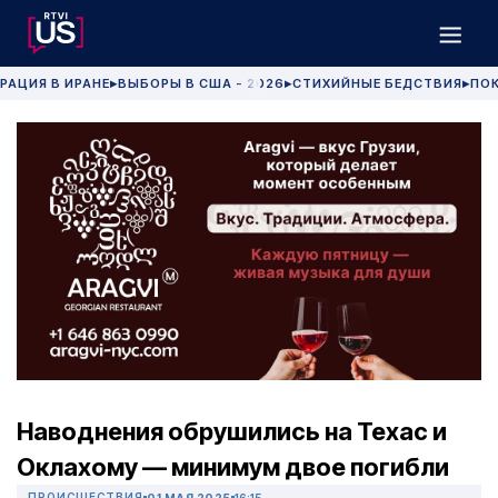
РАЦИЯ В ИРАНЕ
ВЫБОРЫ В США - 2026
СТИХИЙНЫЕ БЕДСТВИЯ
ПОК
▶
▶
▶
Наводнения обрушились на Техас и
Оклахому — минимум двое погибли
ПРОИСШЕСТВИЯ
01 МАЯ 2025
16:15