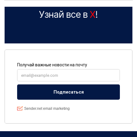
Узнай все в
X
!