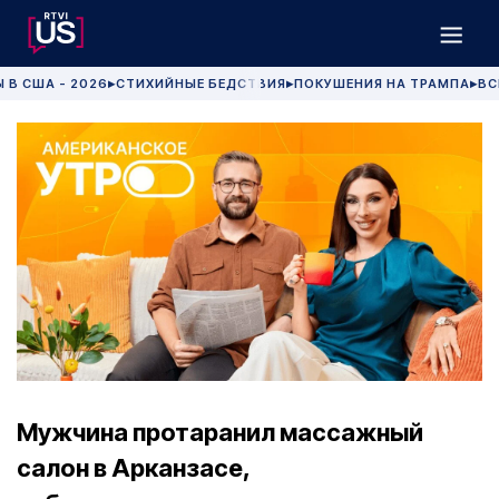
 В США - 2026
СТИХИЙНЫЕ БЕДСТВИЯ
ПОКУШЕНИЯ НА ТРАМПА
ВС
▶
▶
▶
Мужчина протаранил массажный
салон в Арканзасе,