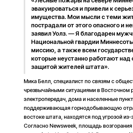
«Лесные пожары на севере Минне
эвакуироваться и привели к серье
имущества. Мои мысли с теми жи
пострадали от этого опасного и 
заявил Уолз. — Я благодарен муж
Национальной гвардии Миннесоты з
миссию, а также всем государст
которые неустанно работают над
защитой жителей штата».
Мика Белл, специалист по связям с обще
чрезвычайными ситуациями в Восточном 
электропередач, дома и населенные пункт
поддерживающая горнодобывающую отрас
востоке штата, находятся под угрозой из-
Согласно Newsweek, площадь возгорания 