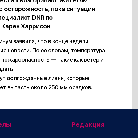
ести к возгоранию. Жителям
 осторожность, пока ситуация
пециалист DNR по
Карен Харрисон.
нум заявила, что в конце недели
е новости. По ее словам, температура
 пожароопасность — такие как ветер и
адать.
дут долгожданные ливни, которые
ет выпасть около 250 мм осадков.
елы
Редакция