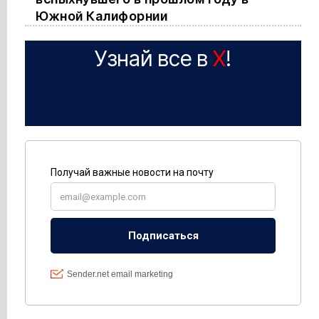
Южной Калифорнии
Узнай все в
X
!