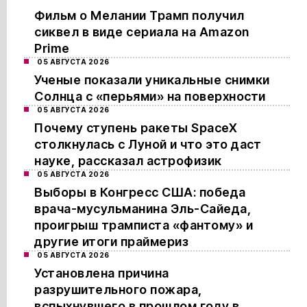
Фильм о Мелании Трамп получил
сиквел в виде сериала на Amazon
Prime
05 АВГУСТА 2026
Ученые показали уникальные снимки
Солнца с «перьями» на поверхности
05 АВГУСТА 2026
Почему ступень ракеты SpaceX
столкнулась с Луной и что это даст
науке, рассказал астрофизик
05 АВГУСТА 2026
Выборы в Конгресс США: победа
врача-мусульманина Эль-Сайеда,
проигрыш трамписта «фантому» и
другие итоги праймериз
05 АВГУСТА 2026
Установлена причина
разрушительного пожара,
вспыхнувшего в прошлом году в