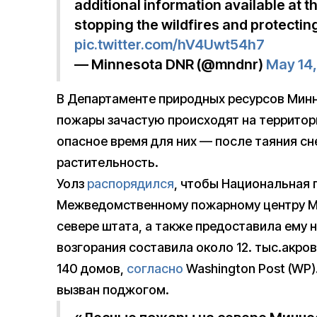
additional information available at t
stopping the wildfires and protecting
pic.twitter.com/hV4Uwt54h7
— Minnesota DNR (@mndnr)
May 14
В Департаменте природных ресурсов Минн
пожары зачастую происходят на территор
опасное время для них — после таяния сне
растительность.
Уолз
распорядился
, чтобы Национальная 
Межведомственному пожарному центру Ми
севере штата, а также предоставила ему
возгорания составила около 12. тыс.акров
140 домов,
согласно
Washington Post (WP)
вызван поджогом.