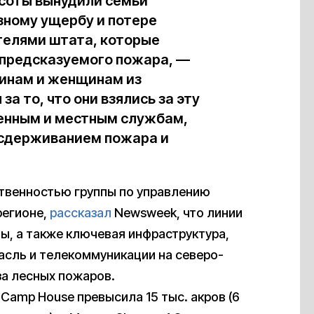
соты вынудили семьи
зному ущербу и потере
телями штата, которые
непредсказуемого пожара, —
чинам и женщинам из
а то, что они взялись за эту
венным и местным службам,
 сдерживанием пожара и
ственностью группы по управлению
регионе,
рассказал
Newsweek, что линии
ы, а также ключевая инфраструктура,
ль и телекоммуникации на северо-
за лесных пожаров.
Camp House превысила 15 тыс. акров (6