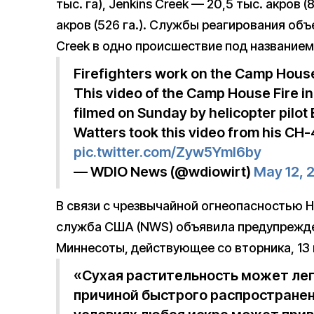
тыс. га), Jenkins Creek — 20,5 тыс. акров (8
акров (526 га.). Службы реагирования об
Creek в одно происшествие под названием
Firefighters work on the Camp House
This video of the Camp House Fire in
filmed on Sunday by helicopter pilot
Watters took this video from his CH
pic.twitter.com/Zyw5Yml6by
— WDIO News (@wdiowirt)
May 12, 
В связи с чрезвычайной огнеопасностью
служба США (NWS) объявила предупрежде
Миннесоты, действующее со вторника, 13 
«Сухая растительность может лег
причиной быстрого распространен