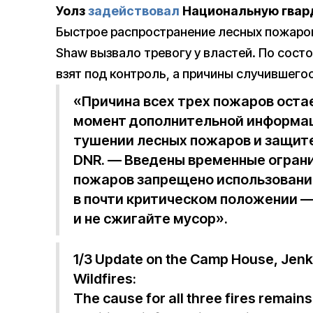
Уолз
задействовал
Национальную гвард
Быстрое распространение лесных пожаров 
Shaw вызвало тревогу у властей. По сост
взят под контроль, а причины случившего
«Причина всех трех пожаров оста
момент дополнительной информац
тушении лесных пожаров и защит
DNR. — Введены временные огранич
пожаров запрещено использовани
в почти критическом положении 
и не сжигайте мусор».
1/3 Update on the Camp House, Jen
Wildfires:
The cause for all three fires remains