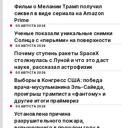
Фильм о Мелании Трамп получил
сиквел в виде сериала на Amazon
Prime
05 АВГУСТА 2026
Ученые показали уникальные снимки
Солнца с «перьями» на поверхности
05 АВГУСТА 2026
Почему ступень ракеты SpaceX
столкнулась с Луной и что это даст
науке, рассказал астрофизик
05 АВГУСТА 2026
Выборы в Конгресс США: победа
врача-мусульманина Эль-Сайеда,
проигрыш трамписта «фантому» и
другие итоги праймериз
05 АВГУСТА 2026
Установлена причина
разрушительного пожара,
вспыхнувшего в прошлом году в