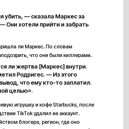
я убить, — сказала Маркес за
 — Они хотели прийти и забрать
пришла ли Маркес. По словам
аподозрить, что они были киллерами.
ся ли жертва [Маркес] внутри.
метил Родригес. — Из этого
ывод, что ему кто-то заплатил.
ной целью».
вую игрушку и кофе Starbucks, после
ствии TikTok удалил ее аккаунт.
йством блогера, регион, где оно