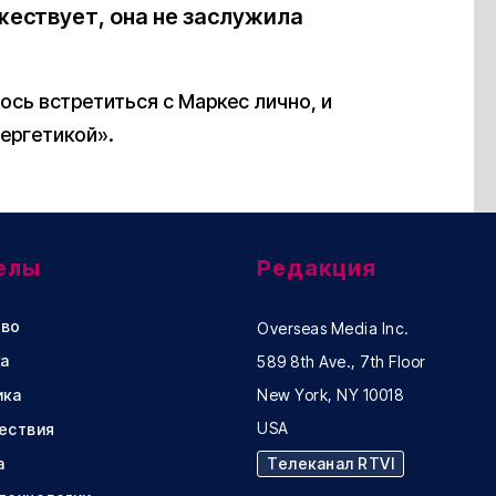
ествует, она не заслужила
ось встретиться с Маркес лично, и
нергетикой».
елы
Редакция
во
Overseas Media Inc.
а
589 8th Ave., 7th Floor
ика
New York, NY 10018
USA
ествия
а
Телеканал RTVI