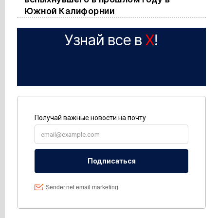
Южной Калифорнии
Узнай все в
X
!