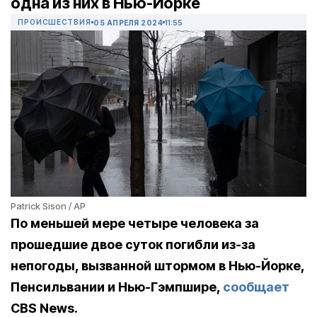
одна из них в Нью-Йорке
ПРОИСШЕСТВИЯ
05 АПРЕЛЯ 2024
11:55
Patrick Sison / AP
По меньшей мере четыре человека за
прошедшие двое суток погибли из-за
непогоды, вызванной штормом в Нью-Йорке,
Пенсильвании и Нью-Гэмпшире,
сообщает
CBS News.