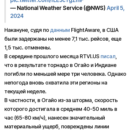
pic.twitter.com/fLEJcTgZmF
— National Weather Service (@NWS)
April 5,
2024
Накануне, судя по
данным
FlightAware, в США
были задержаны не менее 7,1 тыс. рейсов, еще
1,5 тыс. отменены.
В середине прошлого месяца RTVI.US
писал
,
что в результате торнадо в Огайо и Индиане
погибли по меньшей мере три человека. Однако
непогода вновь охватила эти регионы на
текущей неделе.
В частности, в Огайо из-за шторма, скорость
которого достигала в среднем 40-50 миль в
час (65-80 км/ч), нанесен значительный
материальный ущерб, повреждены линии