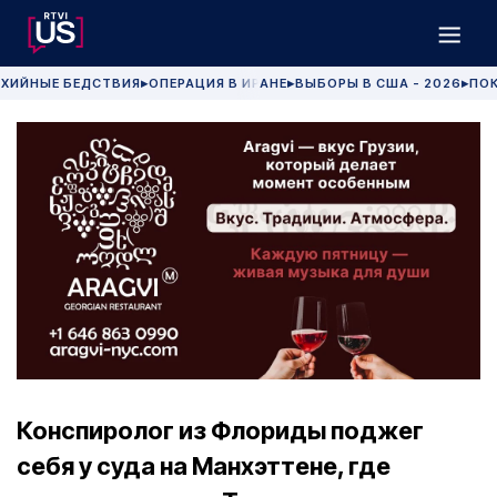
ХИЙНЫЕ БЕДСТВИЯ
ОПЕРАЦИЯ В ИРАНЕ
ВЫБОРЫ В США - 2026
ПОК
▶
▶
▶
Конспиролог из Флориды поджег
себя у суда на Манхэттене, где