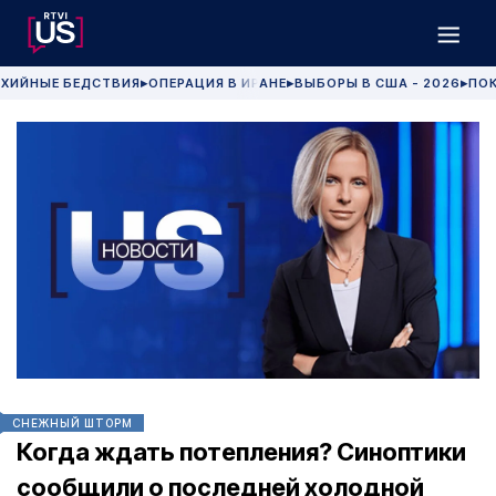
ХИЙНЫЕ БЕДСТВИЯ
ОПЕРАЦИЯ В ИРАНЕ
ВЫБОРЫ В США - 2026
ПОК
▶
▶
▶
СНЕЖНЫЙ ШТОРМ
Когда ждать потепления? Синоптики
сообщили о последней холодной