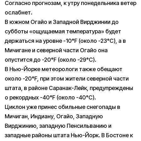
Согласно прогнозам, к утру понедельника ветер
ослабнет.
В южном Огайо и Западной Вирджинии до
субботы «ощущаемая температура» будет
держаться на уровне -10°F (около -23°C), а в
Мичигане и северной части Огайо она
опустится до -20°F (около -29°C).
В Нью-Йорке метеорологи также обещают
около -20°F, при этом жители северной части
штата, в районе Саранак-Лейк, предупреждены
о рекордных -40°F (около -40°C).
Циклон уже принес обильные снегопады в
Мичиган, Индиану, Огайо, Западную
Вирджинию, западную Пенсильванию и
западные районы штата Нью-Йорк. В Бостоне к