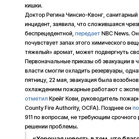
кишки.
Доктор Регина Чинсио-Квонг, санитарный 
инцидент, заявила, что сложившаяся чре
беспрецедентной,
передает
NBC News. Она
почувствует запах этого химического вещ
тяжелый» аромат, может подвергнуть сво
Первоначальные приказы об эвакуации в ч
власти смогли охладить резервуары, одна
пятницу, 22 мая, эвакуация была возобно
охлаждением пожарные работают с экспер
отметил
Крейг Кови, руководитель пожар
County Fire Authority, OCFA). Позднее он
по
911 по вопросам, не требующим срочного р
решении проблемы.
«Хорошая новость в том, что бла