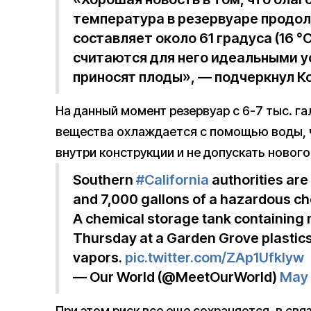
температура в резервуаре продол
составляет около 61 градуса (16 °C)
считаются для него идеальными у
приносят плоды», — подчеркнул Ко
На данный момент резервуар c 6-7 тыс. гал
вещества охлаждается с помощью воды, 
внутри конструкции и не допускать новог
Southern
#California
authorities are
and 7,000 gallons of a hazardous ch
A chemical storage tank containing
Thursday at a Garden Grove plastics 
vapors.
pic.twitter.com/ZAp1UfkIyw
— Our World (@MeetOurWorld)
May 
При этом риск все еще сохраняется, в свя