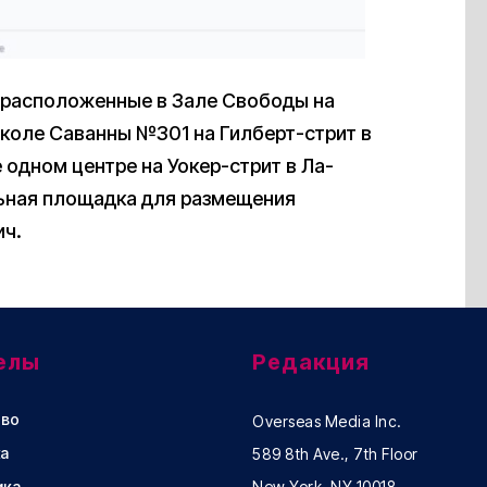
 расположенные в Зале Свободы на
школе Саванны №301 на Гилберт-стрит в
 одном центре на Уокер-стрит в Ла-
ная площадка для размещения
ич.
елы
Редакция
во
Overseas Media Inc.
а
589 8th Ave., 7th Floor
ика
New York, NY 10018