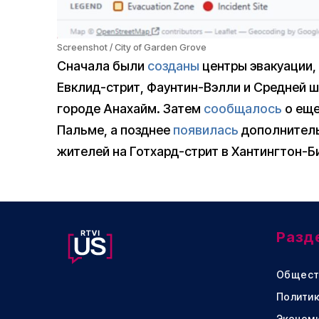
Screenshot / City of Garden Grove
Сначала были
созданы
центры эвакуации,
Евклид-стрит, Фаунтин-Вэлли и Средней 
городе Анахайм. Затем
сообщалось
о еще
Пальме, а позднее
появилась
дополнитель
жителей на Готхард-стрит в Хантингтон-Б
Разд
Общест
Политик
Эконом