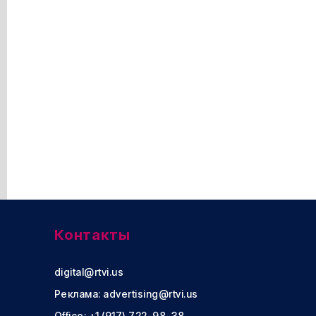
Контакты
digital@rtvi.us
Реклама:
advertising@rtvi.us
Office: +1 (917) 722-98-38