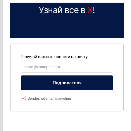
Узнай все в
X
!