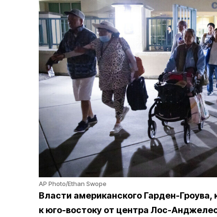
AP Photo/Ethan Swope
Власти американского Гарден-Гроува, к
к юго-востоку от центра Лос-Анджеле