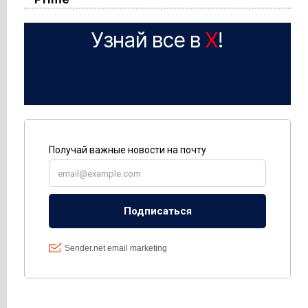
Узнай все в
X
!