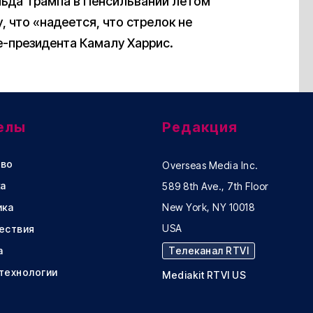
ьда Трампа в Пенсильвании летом
 что «надеется, что стрелок не
е-президента Камалу Харрис.
елы
Редакция
во
Overseas Media Inc.
а
589 8th Ave., 7th Floor
ика
New York, NY 10018
USA
ествия
а
Телеканал RTVI
 технологии
Mediakit RTVI US