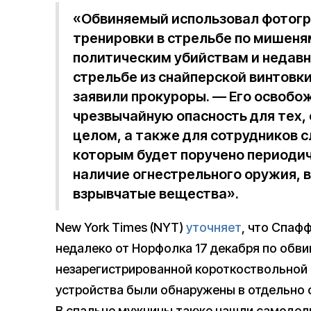
«Обвиняемый использовал фотогр
тренировки в стрельбе по мишен
политическим убийствам и недав
стрельбе из снайперской винтовки
заявили прокуроры. — Его освобо
чрезвычайную опасность для тех, 
целом, а также для сотрудников 
которым будет поручено периодич
наличие огнестрельного оружия, 
взрывчатые вещества».
New York Times (NYT)
уточняет
, что Спаф
недалеко от Норфолка 17 декабря по обв
незарегистрированной короткоствольной
устройства были обнаружены в отдельно 
В спальне мужчины также нашли самодел