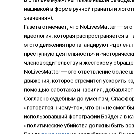
нашивкой в форме ручной гранаты и логот
значения»).
Газета отмечает, что NoLivesMatter — эт
идеология, которая распространяется в т
этого движения пропагандируют «целенап
преступную деятельность» и «историческ
членовредительству и жестокому обраще
NoLivesMatter — это ответвление более 
движения, которое стремится ускорить р
помощью саботажа и насилия, добавляет
Согласно судебным документам, Спаффорд 
«готовятся к чему-то», что он «не смог б
использовавший фотографии Байдена в ка
«политические убийства должны быть во