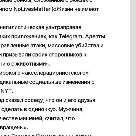
ипом NoLivesMatter («Жизни не имеют
о нигилистическая ультраправая
аких приложениях, как Telegram. Адепты
равленные атаки, массовые убийства и
и призывали своих сторонников к
нию с животными».
широкого «акселерационистского»
адикальные социальные изменения с
 NYT.
сказал соседу, что он и его друзья
ы сделать в одиночку». Мужчина,
честве мишеней, считал, что
звращены».