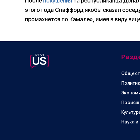
После
покушения
на республиканца Донал
этого года Спаффорд якобы сказал соседу,
промахнется по Камале», имея в виду виц
Разд
Общест
Политик
Эконом
Происш
Культур
Наука и