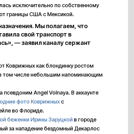
ылась исключительно по собственному
от границы США с Мексикой.
 назначения. Мы полагаем, что
тавила свой транспорт в
лась», — заявил каналу сержант
ют Коврижных как блондинку ростом
ах, в том числе небольшим напоминающим
 псевдоним Angel Volnaya. В аккаунте
одние фото Коврижных
с
ейле во Флориде.
кой беженки Ирины Заруцкой
в городе
ный за нападение бездомный Декарлос