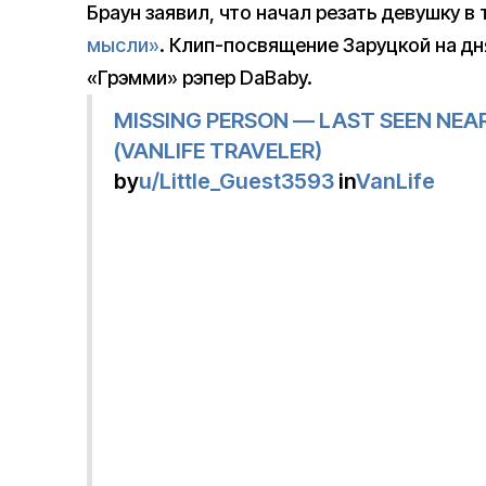
Браун заявил, что начал резать девушку в 
мысли»
. Клип-посвящение Заруцкой на д
«Грэмми» рэпер DaBaby.
MISSING PERSON — LAST SEEN NEA
(VANLIFE TRAVELER)
by
u/Little_Guest3593
in
VanLife