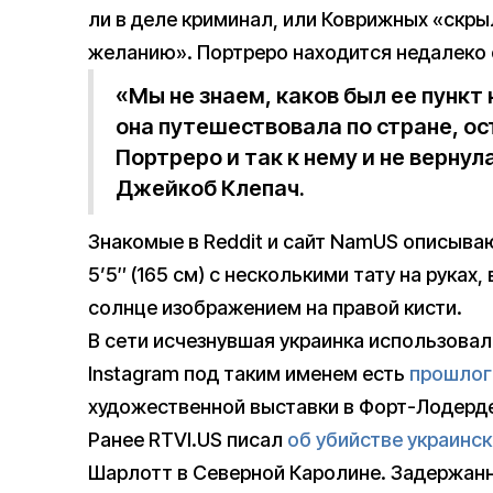
ли в деле криминал, или Коврижных «скр
желанию». Портреро находится недалеко 
«Мы не знаем, каков был ее пункт
она путешествовала по стране, ос
Портреро и так к нему и не верну
Джейкоб Клепач.
Знакомые в Reddit и сайт NamUS описыва
5’5″ (165 см) с несколькими тату на рук
солнце изображением на правой кисти.
В сети исчезнувшая украинка использовала
Instagram под таким именем есть
прошлог
художественной выставки в Форт-Лодерд
Ранее RTVI.US писал
об убийстве украинс
Шарлотт в Северной Каролине. Задержан