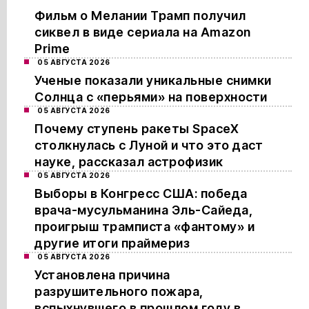
Фильм о Мелании Трамп получил
сиквел в виде сериала на Amazon
Prime
05 АВГУСТА 2026
Ученые показали уникальные снимки
Солнца с «перьями» на поверхности
05 АВГУСТА 2026
Почему ступень ракеты SpaceX
столкнулась с Луной и что это даст
науке, рассказал астрофизик
05 АВГУСТА 2026
Выборы в Конгресс США: победа
врача-мусульманина Эль-Сайеда,
проигрыш трамписта «фантому» и
другие итоги праймериз
05 АВГУСТА 2026
Установлена причина
разрушительного пожара,
вспыхнувшего в прошлом году в