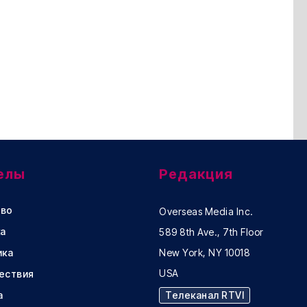
елы
Редакция
во
Overseas Media Inc.
а
589 8th Ave., 7th Floor
ика
New York, NY 10018
USA
ествия
а
Телеканал RTVI