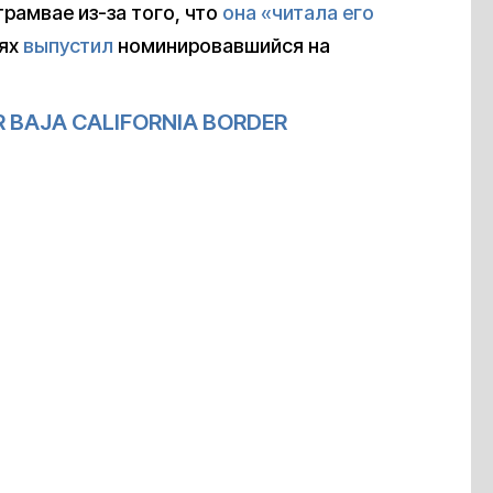
трамвае из-за того, что
она «читала его
нях
выпустил
номинировавшийся на
R BAJA CALIFORNIA BORDER