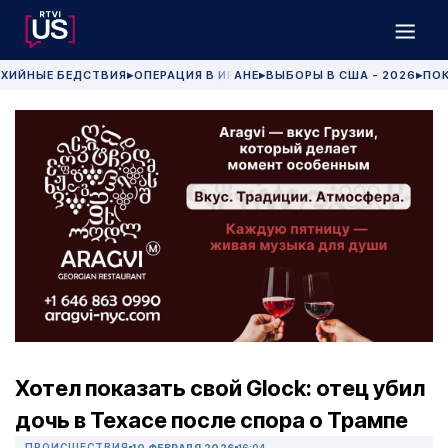
ХИЙНЫЕ БЕДСТВИЯ
ОПЕРАЦИЯ В ИРАНЕ
ВЫБОРЫ В США - 2026
ПОК
▶
▶
▶
Хотел показать свой Glock: отец убил
дочь в Техасе после спора о Трампе
ПРОИСШЕСТВИЯ
10 ФЕВРАЛЯ 2026
16:04