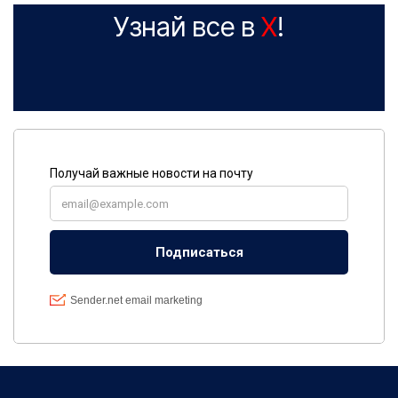
Узнай все в
X
!