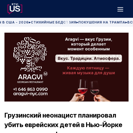
 В США - 2026
СТИХИЙНЫЕ БЕДСТВИЯ
ПОКУШЕНИЯ НА ТРАМПА
ВС
▶
▶
▶
Грузинский неонацист планировал
убить еврейских детей в Нью-Йорке