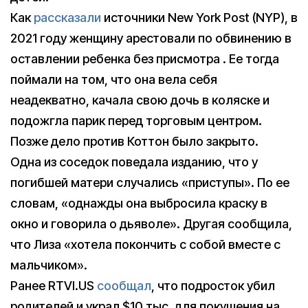
Как
рассказали
источники New York Post (NYP), в
2021 году женщину арестовали по обвинению в
оставлении ребенка без присмотра . Ее тогда
поймали на том, что она вела себя
неадекватно, качала свою дочь в коляске и
подожгла парик перед торговым центром.
Позже дело против Коттон было закрыто.
Одна из соседок поведала изданию, что у
погибшей матери случались «приступы». По ее
словам, «однажды она выбросила краску в
окно и говорила о дьяволе». Другая сообщила,
что Лиза «хотела покончить с собой вместе с
мальчиком».
Ранее RTVI.US
сообщал
, что подросток убил
родителей и украл $10 тыс. для покушения на