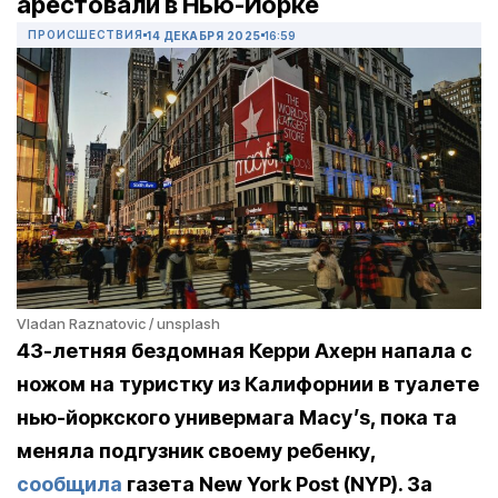
арестовали в Нью-Йорке
ПРОИСШЕСТВИЯ
14 ДЕКАБРЯ 2025
16:59
Vladan Raznatovic / unsplash
43-летняя бездомная Керри Ахерн напала с
ножом на туристку из Калифорнии в туалете
нью-йоркского универмага Macy’s, пока та
меняла подгузник своему ребенку,
сообщила
газета New York Post (NYP). За