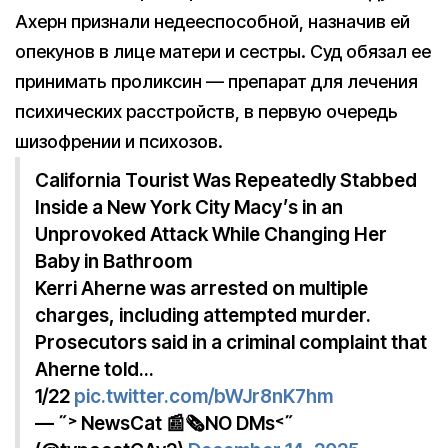
Ахерн признали недееспособной, назначив ей
опекунов в лице матери и сестры. Суд обязал ее
принимать проликсин — препарат для лечения
психических расстройств, в первую очередь
шизофрении и психозов.
California Tourist Was Repeatedly Stabbed
Inside a New York City Macy’s in an
Unprovoked Attack While Changing Her
Baby in Bathroom
Kerri Aherne was arrested on multiple
charges, including attempted murder.
Prosecutors said in a criminal complaint that
Aherne told…
1/22
pic.twitter.com/bWJr8nK7hm
— ˶˃ NewsCat 📰🗞️NO DMs˂˶