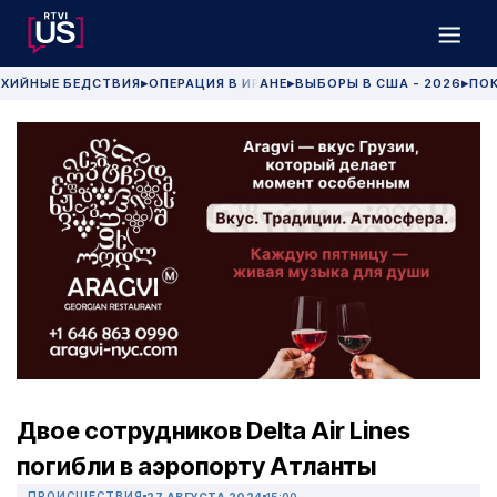
ХИЙНЫЕ БЕДСТВИЯ
ОПЕРАЦИЯ В ИРАНЕ
ВЫБОРЫ В США - 2026
ПОК
▶
▶
▶
Двое сотрудников Delta Air Lines
погибли в аэропорту Атланты
ПРОИСШЕСТВИЯ
27 АВГУСТА 2024
15:00