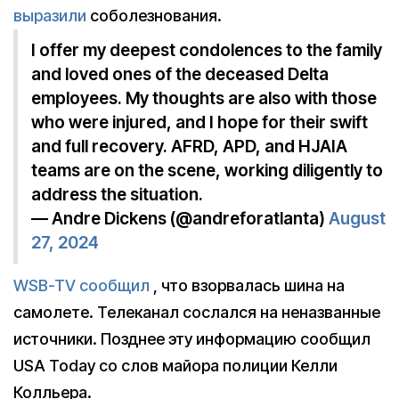
выразили
соболезнования.
I offer my deepest condolences to the family
and loved ones of the deceased Delta
employees. My thoughts are also with those
who were injured, and I hope for their swift
and full recovery. AFRD, APD, and HJAIA
teams are on the scene, working diligently to
address the situation.
— Andre Dickens (@andreforatlanta)
August
27, 2024
WSB-TV сообщил
, что взорвалась шина на
самолете. Телеканал сослался на неназванные
источники. Позднее эту информацию сообщил
USA Today со слов майора полиции Келли
Колльера.