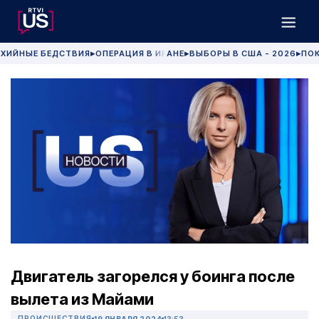
ХИЙНЫЕ БЕДСТВИЯ
ОПЕРАЦИЯ В ИРАНЕ
ВЫБОРЫ В США - 2026
ПОК
▶
▶
▶
Двигатель загорелся у боинга после
вылета из Майами
ПРОИСШЕСТВИЯ
19 ЯНВАРЯ 2024
13:53