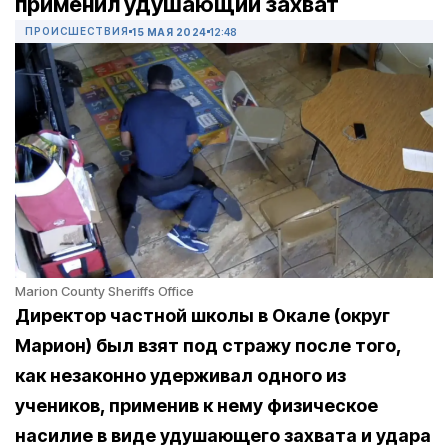
применил удушающий захват
ПРОИСШЕСТВИЯ
15 МАЯ 2024
12:48
Marion County Sheriffs Office
Директор частной школы в Окале (округ
Марион) был взят под стражу после того,
как незаконно удерживал одного из
учеников, применив к нему физическое
насилие в виде удушающего захвата и удара