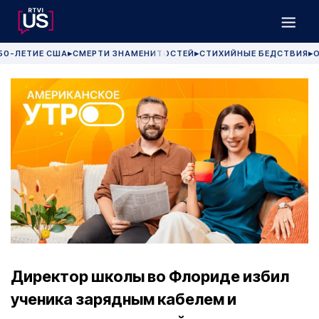
50-ЛЕТИЕ США
СМЕРТИ ЗНАМЕНИТОСТЕЙ
СТИХИЙНЫЕ БЕДСТВИЯ
О
▶
▶
▶
Директор школы во Флориде избил
ученика зарядным кабелем и