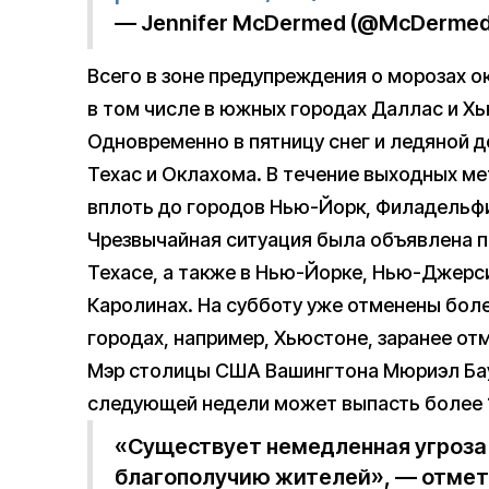
— Jennifer McDermed (@McDerme
Всего в зоне предупреждения о морозах о
в том числе в южных городах Даллас и Хь
Одновременно в пятницу снег и ледяной 
Техас и Оклахома. В течение выходных ме
вплоть до городов Нью-Йорк, Филадельфи
Чрезвычайная ситуация была объявлена по
Техасе, а также в Нью-Йорке, Нью-Джерс
Каролинах. На субботу уже отменены боле
городах, например, Хьюстоне, заранее от
Мэр столицы США Вашингтона Мюриэл Ба
следующей недели может выпасть более 1
«Существует немедленная угроза 
благополучию жителей», — отмет