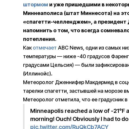
штормом
и уже пришедшими в некотор
Миннеаполиса (штат Миннесота) на эт
«спагетти-челленджем», а президент 
напомнить о том, что всегда сомневал
потепления.
Как
отмечает
ABC News, одни из самых н
температуры — ниже -40 градусов Фаренге
градусами Цельсия) — были зафиксирован
(Иллинойс).
Метеоролог Дженнифер Макдермед в соцсе
тарелки спагетти, застывшей на морозе вм
Метеоролог отметила, что ее градусник в 
Minneapolis reached a low of -21°F an
morning! Ouch! Obviously I had to do
pic.twitter.com/RuQkCb7ACY