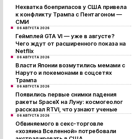
Нехватка боеприпасов у США привела
к конфликту Трампа с Пентагоном —
СМИ
06 АВГУСТА 2026
Геймплей GTA VI — уже в августе?
Чего ждут от расширенного показа на
Netflix
06 АВГУСТА 2026
Власти Японии возмутились мемами с
Наруто и покемонами в соцсетях
Трампа
06 АВГУСТА 2026
Появились первые снимки падения
ракеты SpaceX на Луну: космогеолог
рассказал RTVI, что узнают ученые
06 АВГУСТА 2026
Обвиняемого в секс-торговле
«хозяина Вселенной» потребовали
экстрадировать в США