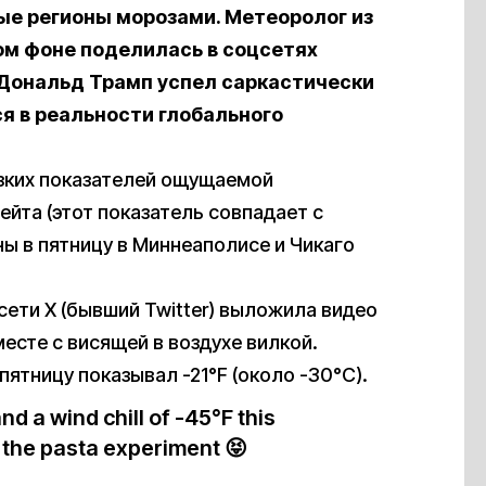
ые регионы морозами. Метеоролог из
ом фоне поделилась в соцсетях
Дональд Трамп успел саркастически
ся в реальности глобального
изких показателей ощущаемой
йта (этот показатель совпадает с
ы в пятницу в Миннеаполисе и Чикаго
ти X (бывший Twitter) выложила видео
есте с висящей в воздухе вилкой.
пятницу показывал -21°F (около -30°C).
d a wind chill of -45°F this
 the pasta experiment 😝