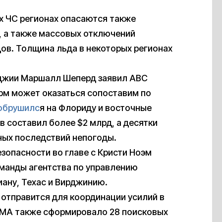
их ЧС регионах опасаются также
, а также массовых отключений
ов. Толщина льда в некоторых регионах
джии Маршалл Шеперд заявил ABC
рм может оказаться сопоставим по
обрушилс
я на Флориду и восточные
в составил более $2 млрд, а десятки
ных последствий непогоды.
зопасности во главе с Кристи Ноэм
команды агентства по управлению
ану, Техас и Вирджинию.
 отправится для координации усилий в
FEMA также сформировало 28 поисковых