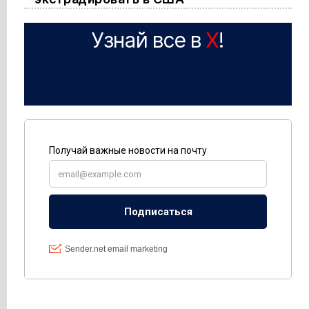
Узнай все в
X
!