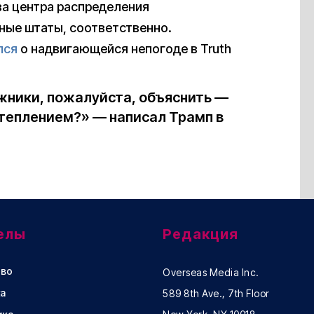
два центра распределения
ные штаты, соответственно.
лся
о надвигающейся непогоде в Truth
жники, пожалуйста, объяснить —
отеплением?» — написал Трамп в
елы
Редакция
во
Overseas Media Inc.
а
589 8th Ave., 7th Floor