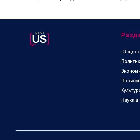
Разд
Общест
Политик
Эконом
Происш
Культур
Наука и