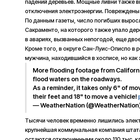
падений деревьев. Мощные ливни также в
отключения электроэнергии. Повреждены
По данным газеты, число погибших выросл
Сакраменто, на которого также упало дер
в авариях, вызванных непогодой, еще двое
Кроме того, в округе Сан-Луис-Описпо в 
мужчина, находившийся в хосписе, но как 
More flooding footage from Californ
flood waters on the roadways.
As a reminder, it takes only 6" of m
their feet and 18" to move a vehicle!
— WeatherNation (@WeatherNation
Тысячи человек временно лишились элект
крупнейшая коммунальная компания штата P
остаются отключенными около 110 тыс. к