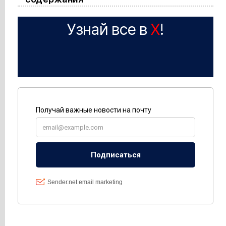
Узнай все в
X
!