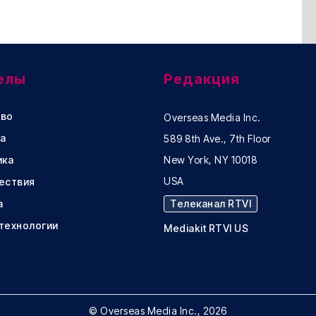
елы
Редакция
во
Overseas Media Inc.
а
589 8th Ave., 7th Floor
ика
New York, NY 10018
USA
ествия
а
Телеканал RTVI
 технологии
Mediakit RTVI US
© Overseas Media Inc., 2026