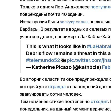
Только в одном Лос-Анджелесе
поступил
повреждены почти 40 зданий.
Из-за эрозии были
нескольк
эвакуированы
Барбары. В результате водных и селевых 
участков дорог, например в Ла-Хабра-Хай
This is what it looks like in
#LaHabra
Debris flow remains a threat in this 
#telemundo52
🚁
pic.twitter.com/j
— Katherine Picazo (@katnbcla)
Feb
Во вторник власти также предупреждали 
который уже
страдал
от наводнений две н
эвакуировать сотни человек.
Тем не менее стихия постепенно
отходит
.
понедельник, на данный момент вернулись