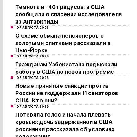
Темнота и -40 градусов: в США
сообщили о спасении исследователя
из Антарктиды
07 АВГУСТА 2026
О схеме обмана пенсионеров с
золотыми слитками рассказали в
Нью-Йорке
07 АВГУСТА 2026
Гражданам Узбекистана подыскали
работу в США по новой программе
07 АВГУСТА 2026
Новые принятые санкции против
России не поддержали 11 сенаторов
США. Кто они?
07 АВГУСТА 2026
Потеряла голос и начала плевать
кровью: дочь задержанной в США
россиянки рассказала об условиях
содержания