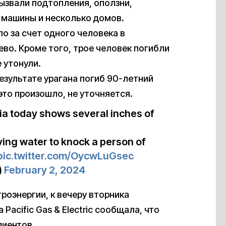
ызвали подтопления, оползни,
 машины и несколько домов.
о за счет одного человека в
ево. Кроме того, трое человек погибли
 утонули.
результате урагана погиб 90-летний
это произошло, не уточняется.
ia today shows several inches of
oving water to knock a person of
pic.twitter.com/OycwLuGsec
)
February 2, 2024
роэнергии, к вечеру вторника
acific Gas & Electric сообщала, что
лиентов.