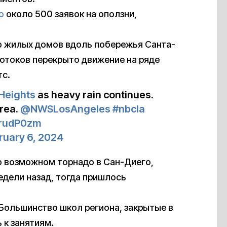
о
около 500 заявок на оползни,
о жилых домов вдоль побережья Санта-
потоков перекрыто движение на ряде
тс.
Heights
as heavy rain continues.
area.
@NWSLosAngeles
#nbcla
hsrudP0zm
ruary 6, 2024
о возможном торнадо в Сан-Диего,
едели назад, тогда пришлось
 Большинство школ региона, закрытые в
 к занятиям.