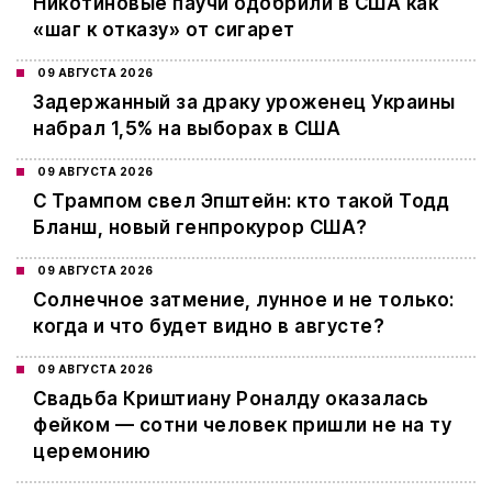
Никотиновые паучи одобрили в США как
«шаг к отказу» от сигарет
09 АВГУСТА 2026
Задержанный за драку уроженец Украины
набрал 1,5% на выборах в США
09 АВГУСТА 2026
С Трампом свел Эпштейн: кто такой Тодд
Бланш, новый генпрокурор США?
09 АВГУСТА 2026
Cолнечное затмение, лунное и не только:
когда и что будет видно в августе?
09 АВГУСТА 2026
Свадьба Криштиану Роналду оказалась
фейком — сотни человек пришли не на ту
церемонию