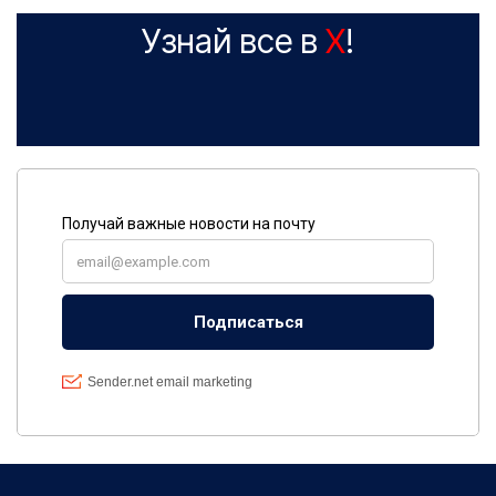
Узнай все в
X
!