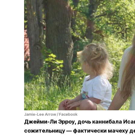
Jamie-Lee Arrow / Facebook
Джейми-Ли Эрроу, дочь каннибала Иса
сожительницу — фактически мачеху д