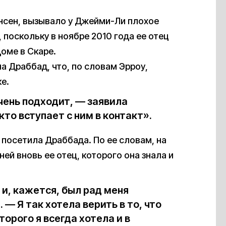
енсен, вызывало у Джейми-Ли плохое
 поскольку в ноябре 2010 года ее отец
доме в Скаре.
а Драббад, что, по словам Эрроу,
е.
очень подходит, — заявила
то вступает с ним в контакт».
 посетила Драббада. По ее словам, на
ней вновь ее отец, которого она знала и
 и, кажется, был рад меня
— Я так хотела верить в то, что
торого я всегда хотела и в