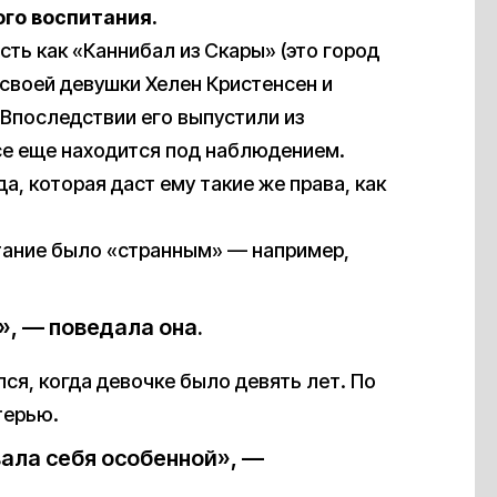
го воспитания.
ость как «Каннибал из Скары» (это город
 своей девушки Хелен Кристенсен и
 Впоследствии его выпустили из
все еще находится под наблюдением.
, которая даст ему такие же права, как
итание было «странным» — например,
», — поведала она.
я, когда девочке было девять лет. По
терью.
вала себя особенной», —