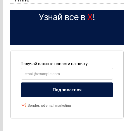
Узнай все в
X
!