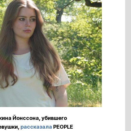
кина Йонссона, убившего
евушки,
рассказала
PEOPLE