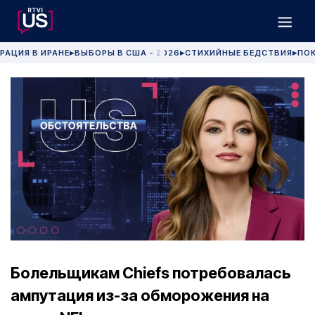
РАЦИЯ В ИРАНЕ
ВЫБОРЫ В США - 2026
СТИХИЙНЫЕ БЕДСТВИЯ
ПОК
▶
▶
▶
Болельщикам Chiefs потребовалась
ампутация из-за обморожения на